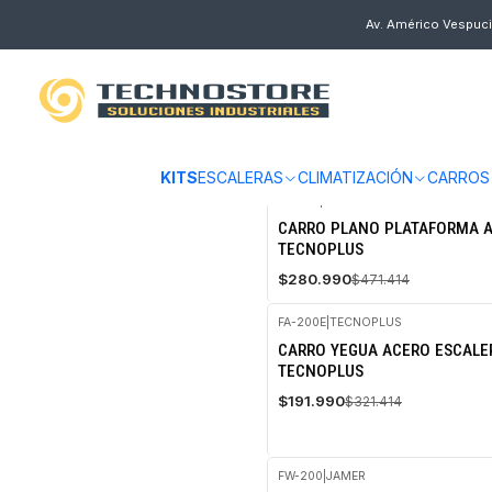
Inicio
CARROS
CARROS MANUALES
Av. Américo Vespuci
CARROS MANUALES
KITS
ESCALERAS
CLIMATIZACIÓN
CARROS
FA-520
|
TECNOPLUS
-40%
CARRO PLANO PLATAFORMA A
OFF
TECNOPLUS
$280.990
$471.414
FA-200E
|
TECNOPLUS
-40%
CARRO YEGUA ACERO ESCALER
OFF
TECNOPLUS
$191.990
$321.414
FW-200
|
JAMER