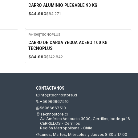
-47%
CARRO ALUMINIO PLEGABLE 90 KG
OFF
$44.990
$84.271
FA-100
|
TECNOPLUS
-41%
CARRO DE CARGA YEGUA ACERO 100 KG
OFF
TECNOPLUS
Agotado
$84.990
$142.842
CONTÁCTANOS
info@technostore.cl
+56966667510
56966667510
Technostore.cl
Av. Américo Vespucio 3000, Cerrillos, bodega 16
CERRILLOS - Cerrillos
Región Metropolitana - Chile
Lunes, Martes, Miércoles y Jueves 8:30 a 17:00