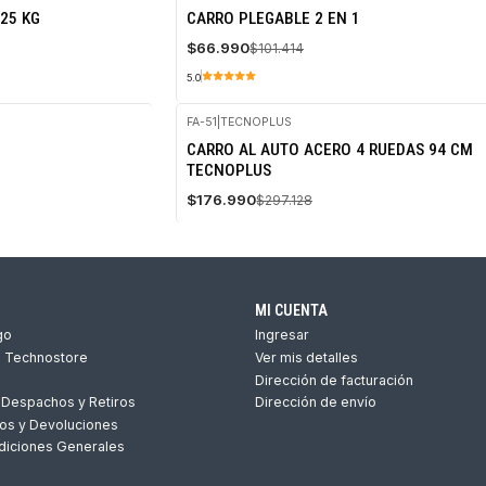
-34%
25 KG
CARRO PLEGABLE 2 EN 1
OFF
$66.990
$101.414
5.0
FA-51
|
TECNOPLUS
-40%
CARRO AL AUTO ACERO 4 RUEDAS 94 CM
OFF
TECNOPLUS
Agotado
$176.990
$297.128
MI CUENTA
go
Ingresar
s Technostore
Ver mis detalles
Dirección de facturación
 Despachos y Retiros
Dirección de envío
os y Devoluciones
diciones Generales