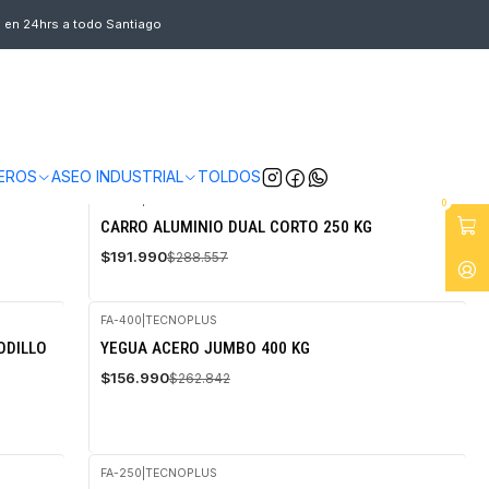
s en 24hrs a todo Santiago
EROS
ASEO INDUSTRIAL
TOLDOS
HS-100
|
TECNOPLUS
0
-33%
CARRO ALUMINIO DUAL CORTO 250 KG
OFF
$191.990
$288.557
FA-400
|
TECNOPLUS
-40%
ODILLO
YEGUA ACERO JUMBO 400 KG
OFF
$156.990
$262.842
FA-250
|
TECNOPLUS