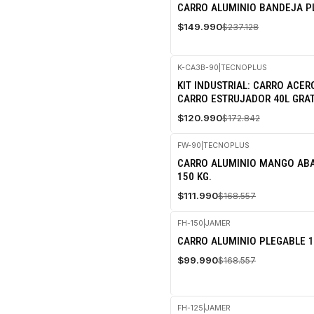
-37%
CARRO ALUMINIO BANDEJA P
OFF
$149.990
$237.128
K-CA3B-90
|
TECNOPLUS
-30%
KIT INDUSTRIAL: CARRO ACER
OFF
CARRO ESTRUJADOR 40L GRAT
$120.990
$172.842
FW-90
|
TECNOPLUS
-34%
CARRO ALUMINIO MANGO ABA
OFF
150 KG.
$111.990
$168.557
FH-150
|
JAMER
-41%
CARRO ALUMINIO PLEGABLE 1
OFF
$99.990
$168.557
FH-125
|
JAMER