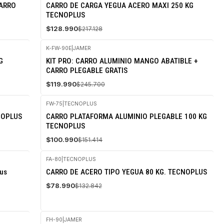
-41%
CARRO
CARRO DE CARGA YEGUA ACERO MAXI 250 KG
OFF
TECNOPLUS
$128.990
$217.128
K-FW-90E
|
JAMER
-51%
G
KIT PRO: CARRO ALUMINIO MANGO ABATIBLE +
OFF
CARRO PLEGABLE GRATIS
$119.990
$245.700
FW-75
|
TECNOPLUS
-33%
NOPLUS
CARRO PLATAFORMA ALUMINIO PLEGABLE 100 KG
OFF
TECNOPLUS
$100.990
$151.414
FA-80
|
TECNOPLUS
-41%
lus
CARRO DE ACERO TIPO YEGUA 80 KG. TECNOPLUS
OFF
$78.990
$132.842
FH-90
|
JAMER