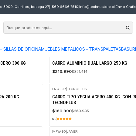
o 3000, Cerrillos, bodega 27
|
+569 6666 7510
|
info@technostore.cl
|
Envio Grati
SILLAS DE OFICINA
MUEBLES METALICOS
TRANSPALETAS
BASUR
HS-130
|
Technoplus
-33%
CERO 300 KG
CARRO ALUMINIO DUAL LARGO 250 KG
OFF
$213.990
$321.414
FA-400R
|
TECNOPLUS
-40%
A 200 KG.
CARRO TIPO YEGUA ACERO 400 KG. CON R
OFF
TECNOPLUS
$160.990
$269.985
5.0
K-FW-90
|
JAMER