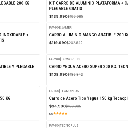
-30%
LEGABLE 200 KG
KIT CARRO DE ALUMINIO PLATAFORMA + 
OFF
PLEGABLE GRATIS
$139.990
$199.985
FW-90E
|
JAMER
-41%
O INOXIDABLE +
CARRO ALUMINIO MANGO ABATIBLE 200 K
OFF
IS
$119.990
$202.842
FA-200
|
TECNOPLUS
-40%
TIBLE Y PLEGABLE
CARRO YEGUA ACERO SUPER 200 KG. TEC
OFF
$108.990
$182.842
FA-150
|
TECNOPLUS
-41%
50 KG
Carro de Acero Tipo Yegua 150 kg Tecnop
OFF
$94.990
$159.985
5.0
FW-80
|
TECNOPLUS