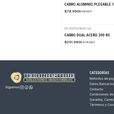
-33%
CARRO ALUMINIO PLEGABLE 1
OFF
$78.990
$118.557
FS-100
|
TECNOPLUS
-33%
CARRO DUAL ACERO 200 KG
OFF
$251.990
$378.557
Agotado
CATEGORÍAS
Métodos de pa
Datos Bancario
Síguenos
Contacto
Condiciones de
Garantía, Cambi
Términos y Con