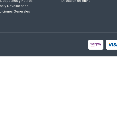
 Despachos y Retiros
Dirección de envío
os y Devoluciones
diciones Generales