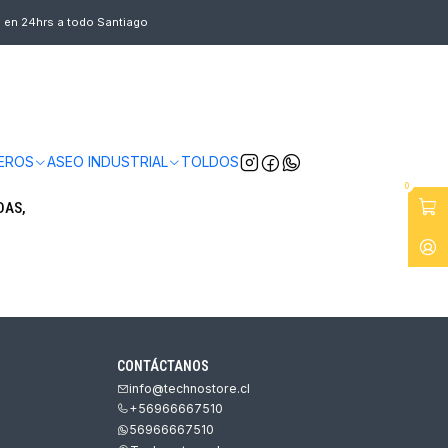
s en 24hrs a todo Santiago
EROS
ASEO INDUSTRIAL
TOLDOS
0
DAS,
CONTÁCTANOS
info@technostore.cl
+56966667510
56966667510