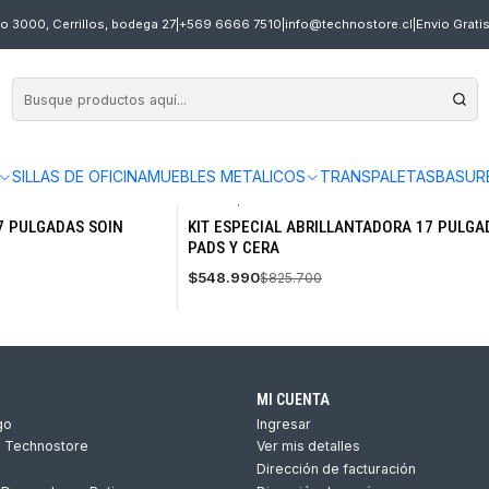
o 3000, Cerrillos, bodega 27
|
+569 6666 7510
|
info@technostore.cl
|
Envio Grati
SILLAS DE OFICINA
MUEBLES METALICOS
TRANSPALETAS
BASUR
KIT-AB17
|
SOIN
-34%
7 PULGADAS SOIN
KIT ESPECIAL ABRILLANTADORA 17 PULGA
OFF
PADS Y CERA
Agotado
$548.990
$825.700
MI CUENTA
go
Ingresar
s Technostore
Ver mis detalles
Dirección de facturación