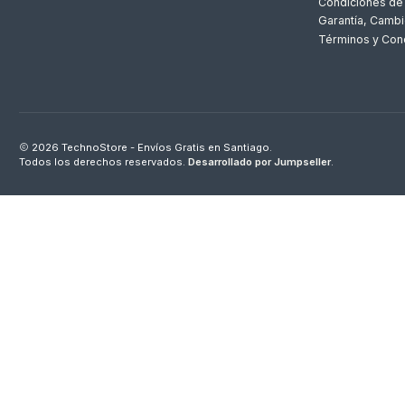
Condiciones de
Garantía, Cambi
Términos y Con
2026 TechnoStore - Envíos Gratis en Santiago.
Todos los derechos reservados.
Desarrollado por Jumpseller
.