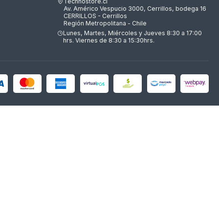
Technostore.cl
Av. Américo Vespucio 3000, Cerrillos, bodega 16
CERRILLOS - Cerrillos
Región Metropolitana - Chile
Lunes, Martes, Miércoles y Jueves 8:30 a 17:00
hrs. Viernes de 8:30 a 15:30hrs.