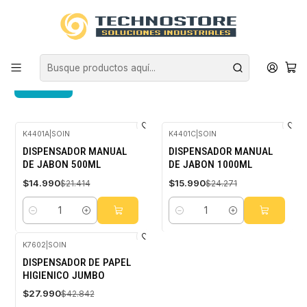
Inicio
ASEO INDUSTRIAL
DISPENSADORES
DISPENSADORES
FILTROS
K4401A
|
SOIN
K4401C
|
SOIN
-30%
-34%
DISPENSADOR MANUAL
DISPENSADOR MANUAL
OFF
OFF
DE JABON 500ML
DE JABON 1000ML
$14.990
$15.990
$21.414
$24.271
Cantidad
Cantidad
K7602
|
SOIN
-35%
DISPENSADOR DE PAPEL
OFF
HIGIENICO JUMBO
$27.990
$42.842