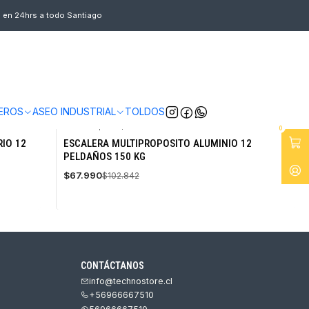
s en 24hrs a todo Santiago
EROS
ASEO INDUSTRIAL
TOLDOS
EAM-PRO
|
Tecnoplus
0
-34%
RIO 12
ESCALERA MULTIPROPOSITO ALUMINIO 12
OFF
PELDAÑOS 150 KG
Agotado
$67.990
$102.842
CONTÁCTANOS
info@technostore.cl
+56966667510