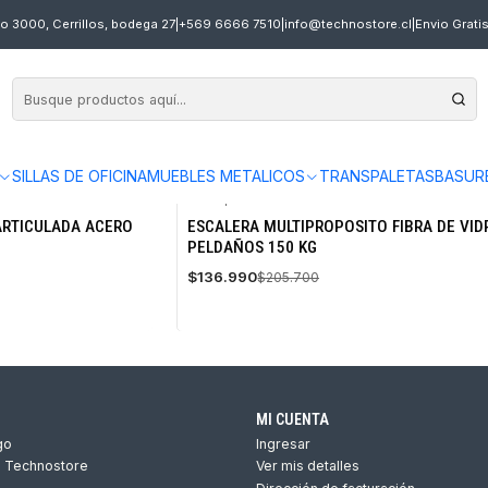
o 3000, Cerrillos, bodega 27
|
+569 6666 7510
|
info@technostore.cl
|
Envio Grati
SILLAS DE OFICINA
MUEBLES METALICOS
TRANSPALETAS
BASUR
EFV-12
|
MAGNA
-33%
ARTICULADA ACERO
ESCALERA MULTIPROPOSITO FIBRA DE VID
OFF
PELDAÑOS 150 KG
Agotado
$136.990
$205.700
MI CUENTA
go
Ingresar
s Technostore
Ver mis detalles