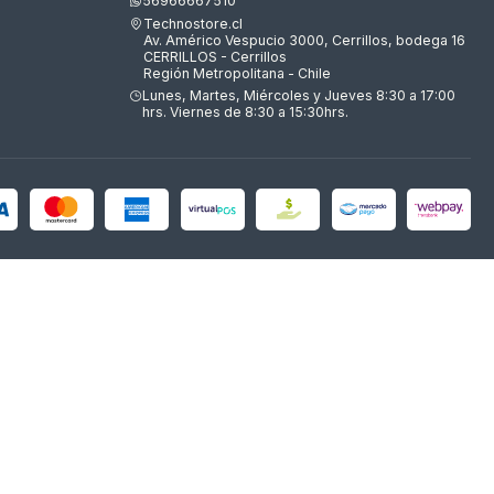
56966667510
Technostore.cl
Av. Américo Vespucio 3000, Cerrillos, bodega 16
CERRILLOS - Cerrillos
Región Metropolitana - Chile
Lunes, Martes, Miércoles y Jueves 8:30 a 17:00
hrs. Viernes de 8:30 a 15:30hrs.