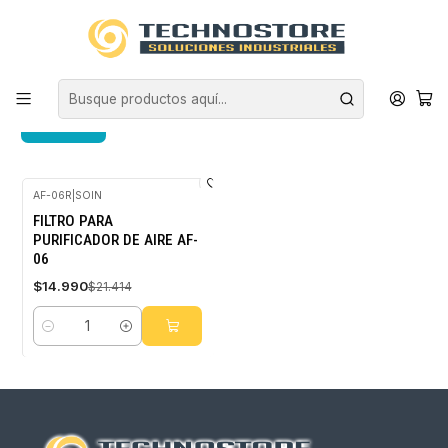
Inicio
CLIMATIZACIÓN
PURIFICADORES DE AIRE
FILTROS
FILTROS
FILTROS
AF-06R
|
SOIN
-30%
FILTRO PARA
OFF
PURIFICADOR DE AIRE AF-
06
$14.990
$21.414
Cantidad