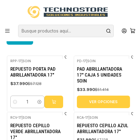
Inicio
ASEO INDUSTRIAL
EQUIPOS DE ASEO
REPUESTOS
REPUESTOS
FILTROS
RPP-17
|
SOIN
PD-17
|
SOIN
-34%
-34%
REPUESTO PORTA PAD
PAD ABRILLANTADORA
OFF
OFF
ABRILLANTADORA 17"
17" CAJA 5 UNIDADES
SOIN
$37.990
$57.128
$33.990
$51.414
VER OPCIONES
Cantidad
RCV-17
|
SOIN
RCA-17
|
SOIN
-32%
-32%
REPUESTO CEPILLO
REPUESTO CEPILLO AZUL
OFF
OFF
VERDE ABRILLANTADORA
ABRILLANTADORA 17"
17"
$31.990
$47.128