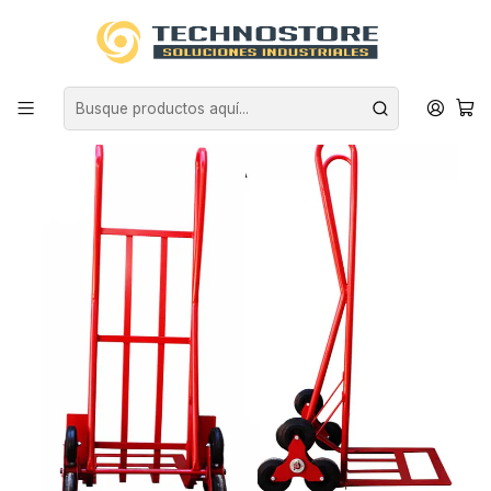
Inicio
CARROS
CARROS MANUALES
ACERO
CARRO YEGUA ACERO ESCALERA 200 KG. TECNOPLUS