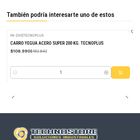
También podría interesarte uno de estos
FA-200
|
TECNOPLUS
-40%
CARRO YEGUA ACERO SUPER 200 KG. TECNOPLUS
OFF
$108.990
$182.842
Cantidad