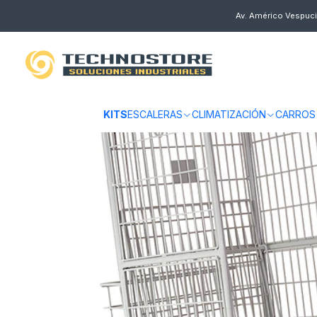
Inicio
CARROS
CARROS MANUALES
ACERO
CARRO AL AUTO ACE
Av. Américo Vespuci
KITS
ESCALERAS
CLIMATIZACIÓN
CARROS