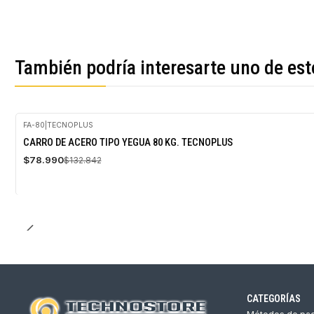
También podría interesarte uno de est
FA-80
|
TECNOPLUS
-41%
CARRO DE ACERO TIPO YEGUA 80 KG. TECNOPLUS
OFF
$78.990
$132.842
CATEGORÍAS