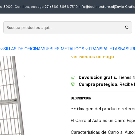
RO 4 RUEDAS 94 CM TECNOPLUS
o 3000, Cerrillos, bodega 27
|
+569 6666 7510
|
info@technostore.cl
|
Envio Grati
|
CARRO AL AUTO A
en
3 x $58.997 sin interés
Envíos gratis en 24 hrs en Sa
SILLAS DE OFICINA
MUEBLES METALICOS
TRANSPALETAS
BASUR
Ver Medios de Pago
Devolución gratis.
Tienes 4
Compra protegida.
Recibe l
DESCRIPCIÓN
***Imagen del producto referen
El Carro al Auto es un Carro Esp
Características de Carro al Auto: