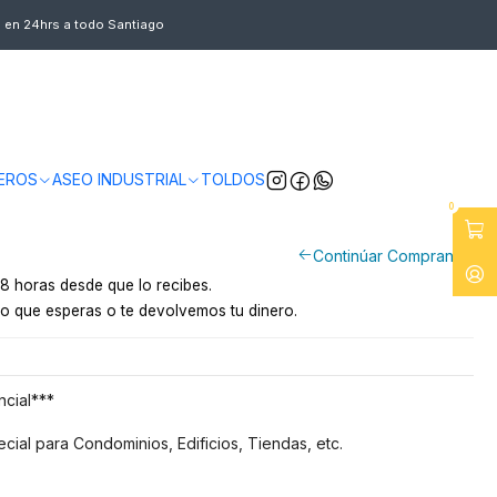
s en 24hrs a todo Santiago
CERO 4 RUEDAS 94 CM TECNOPLUS
ntiago
y a provincias por pagar
EROS
ASEO INDUSTRIAL
TOLDOS
0
Continúar Comprando
8 horas desde que lo recibes.
o que esperas o te devolvemos tu dinero.
cial***
ecial para Condominios, Edificios, Tiendas, etc.