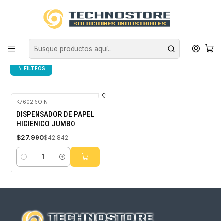
Inicio
ASEO INDUSTRIAL
DISPENSADORES
DISPENSADORES DE PAPEL
DISPENSADORES DE PAPEL
FILTROS
K7602
|
SOIN
-35%
DISPENSADOR DE PAPEL
OFF
HIGIENICO JUMBO
$27.990
$42.842
Cantidad