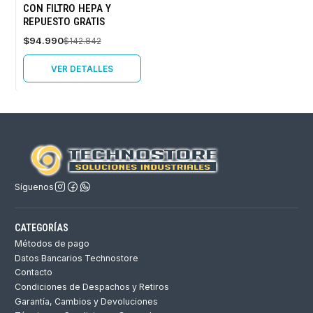
CON FILTRO HEPA Y
No disponible
REPUESTO GRATIS
$94.990
$142.842
VER DETALLES
Síguenos
CATEGORÍAS
Métodos de pago
Datos Bancarios Technostore
Contacto
Condiciones de Despachos y Retiros
Garantía, Cambios y Devoluciones