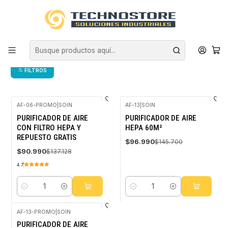
Inicio
CLIMATIZACIÓN
PURIFICADORES DE AIRE
PURIFICADOR DE AIRE
PURIFICADOR DE AIRE
FILTROS
AF-06-PROMO
|
SOIN
AF-13
|
SOIN
-34%
-33%
PURIFICADOR DE AIRE
PURIFICADOR DE AIRE
OFF
OFF
CON FILTRO HEPA Y
HEPA 60M²
REPUESTO GRATIS
$96.990
$145.700
$90.990
$137.128
4.7
Cantidad
Cantidad
AF-13-PROMO
|
SOIN
-33%
PURIFICADOR DE AIRE
OFF