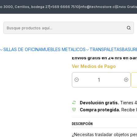
GUA ACERO MAXI 250 KG TECNOPLUS
o 3000, Cerrillos, bodega 27
|
+569 6666 7510
|
info@technostore.cl
|
Envio Grati
|
CARRO DE CARGA 
TECNOPLUS
SILLAS DE OFICINA
MUEBLES METALICOS
TRANSPALETAS
BASUR
en
3 x $42.997 sin interés
Envíos gratis en 24 hrs en Sa
Ver Medios de Pago
Cantidad
Devolución gratis.
Tienes 4
Compra protegida.
Recibe l
DESCRIPCIÓN
¿Necesitas trasladar objetos p