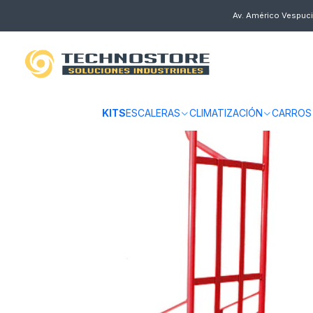
Inicio
CARROS
CARROS MANUALES
ACERO
CARRO DE CARGA YE
Av. Américo Vespuci
KITS
ESCALERAS
CLIMATIZACIÓN
CARROS