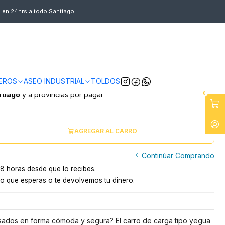
s en 24hrs a todo Santiago
YEGUA ACERO MAXI 250 KG
EROS
ASEO INDUSTRIAL
TOLDOS
ntiago
y a provincias por pagar
0
AGREGAR AL CARRO
Continúar Comprando
8 horas desde que lo recibes.
o que esperas o te devolvemos tu dinero.
esados en forma cómoda y segura? El carro de carga tipo yegua