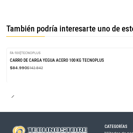
También podría interesarte uno de est
FA-100
|
TECNOPLUS
-41%
CARRO DE CARGA YEGUA ACERO 100 KG TECNOPLUS
OFF
$84.990
$142.842
Agotado
CATEGORÍAS