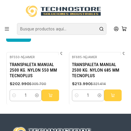
Inicio
EQUIPAMIENTO INDUSTRIAL
TRANSPALETAS
TRANSPALETAS
FILTROS
BF550-N
|
JAMER
BF685-N
|
JAMER
-34%
-33%
TRANSPALETA MANUAL
TRANSPALETA MANUAL
OFF
OFF
2500 KG. NYLON 550 MM
2500 KG. NYLON 685 MM
TECNOPLUS
TECNOPLUS
$202.990
$213.990
$305.700
$321.414
Cantidad
Cantidad