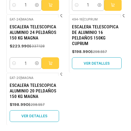
Cantidad
Cantidad
EAT-24
|
MAGNA
494-16
|
CUPRUM
-34%
-33%
ESCALERA TELESCOPICA
ESCALERA TELESCOPICA
OFF
OFF
ALUMINIO 24 PELDAÑOS
DE ALUMINIO 16
Agotado
150 KG MAGNA
PELDAÑOS 150KG
CUPRUM
$223.990
$337.128
$198.990
$298.557
VER DETALLES
Cantidad
EAT-20
|
MAGNA
-33%
ESCALERA TELESCOPICA
OFF
ALUMINIO 20 PELDAÑOS
Agotado
150 KG MAGNA
$198.990
$298.557
VER DETALLES