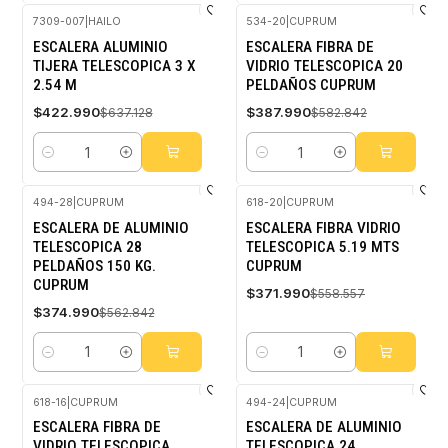
7309-007
|
HAILO
534-20
|
CUPRUM
-34%
-33%
ESCALERA ALUMINIO
ESCALERA FIBRA DE
OFF
OFF
TIJERA TELESCOPICA 3 X
VIDRIO TELESCOPICA 20
2.54 M
PELDAÑOS CUPRUM
$422.990
$387.990
$637.128
$582.842
Cantidad
Cantidad
494-28
|
CUPRUM
618-20
|
CUPRUM
-33%
-33%
ESCALERA DE ALUMINIO
ESCALERA FIBRA VIDRIO
OFF
OFF
TELESCOPICA 28
TELESCOPICA 5.19 MTS
PELDAÑOS 150 KG.
CUPRUM
CUPRUM
$371.990
$558.557
$374.990
$562.842
Cantidad
Cantidad
618-16
|
CUPRUM
494-24
|
CUPRUM
-33%
-34%
ESCALERA FIBRA DE
ESCALERA DE ALUMINIO
OFF
OFF
VIDRIO TELESCOPICA
TELESCOPICA 24