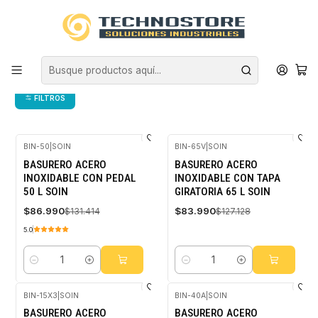
Inicio
ASEO INDUSTRIAL
BASUREROS
BASUREROS ACERO INOXIDABLE
BASUREROS ACERO INOXIDABLE
FILTROS
BIN-50
|
SOIN
BIN-65V
|
SOIN
-34%
-34%
BASURERO ACERO
BASURERO ACERO
OFF
OFF
INOXIDABLE CON PEDAL
INOXIDABLE CON TAPA
50 L SOIN
GIRATORIA 65 L SOIN
$86.990
$83.990
$131.414
$127.128
5.0
Cantidad
Cantidad
BIN-15X3
|
SOIN
BIN-40A
|
SOIN
-33%
-34%
BASURERO ACERO
BASURERO ACERO
OFF
OFF