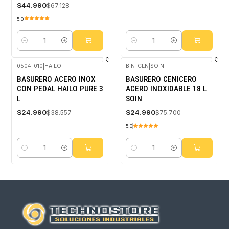
$44.990
$67.128
5.0
Cantidad
Cantidad
0504-010
|
HAILO
BIN-CEN
|
SOIN
-35%
-67%
BASURERO ACERO INOX
BASURERO CENICERO
OFF
OFF
CON PEDAL HAILO PURE 3
ACERO INOXIDABLE 18 L
L
SOIN
$24.990
$24.990
$38.557
$75.700
5.0
Cantidad
Cantidad