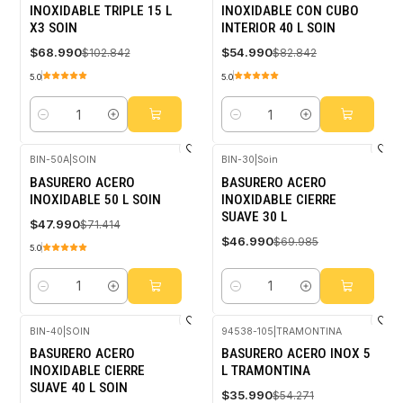
INOXIDABLE TRIPLE 15 L
INOXIDABLE CON CUBO
X3 SOIN
INTERIOR 40 L SOIN
$68.990
$54.990
$102.842
$82.842
5.0
5.0
Cantidad
Cantidad
BIN-50A
|
SOIN
BIN-30
|
Soin
-33%
-33%
BASURERO ACERO
BASURERO ACERO
OFF
OFF
INOXIDABLE 50 L SOIN
INOXIDABLE CIERRE
SUAVE 30 L
$47.990
$71.414
$46.990
$69.985
5.0
Cantidad
Cantidad
BIN-40
|
SOIN
94538-105
|
TRAMONTINA
-33%
-34%
BASURERO ACERO
BASURERO ACERO INOX 5
OFF
OFF
INOXIDABLE CIERRE
L TRAMONTINA
SUAVE 40 L SOIN
$35.990
$54.271