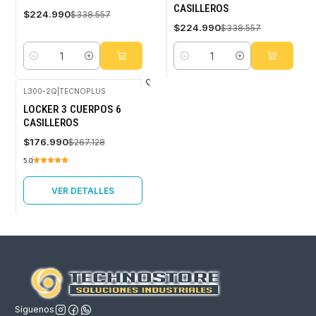
CASILLEROS
$224.990
$338.557
$224.990
$338.557
Cantidad
Cantidad
L300-2Q
|
TECNOPLUS
-34%
LOCKER 3 CUERPOS 6
OFF
CASILLEROS
Agotado
$176.990
$267.128
5.0
VER DETALLES
Síguenos