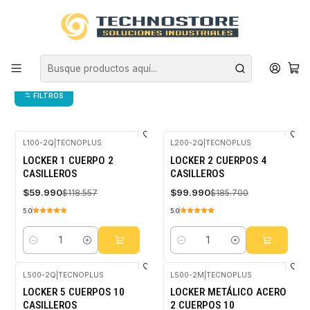
Inicio
EQUIPAMIENTO INDUSTRIAL
MUEBLES METALICOS
LOCKERS COMERCIALES
LOCKERS COMERCIALES
FILTROS
L100-2Q
|
TECNOPLUS
L200-2Q
|
TECNOPLUS
-49%
-46%
LOCKER 1 CUERPO 2
LOCKER 2 CUERPOS 4
OFF
OFF
CASILLEROS
CASILLEROS
$59.990
$99.990
$118.557
$185.700
5.0
5.0
Cantidad
Cantidad
L500-2Q
|
TECNOPLUS
L500-2M
|
TECNOPLUS
-34%
-34%
LOCKER 5 CUERPOS 10
LOCKER METÁLICO ACERO
OFF
OFF
CASILLEROS
2 CUERPOS 10