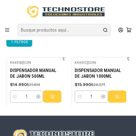
Inicio
ASEO INDUSTRIAL
DISPENSADORES
DISPENSADORES DE JABÓN
DISPENSADORES DE JABÓN
FILTROS
K4401A
|
SOIN
K4401C
|
SOIN
-30%
-34%
DISPENSADOR MANUAL
DISPENSADOR MANUAL
OFF
OFF
DE JABON 500ML
DE JABON 1000ML
$14.990
$15.990
$21.414
$24.271
Cantidad
Cantidad