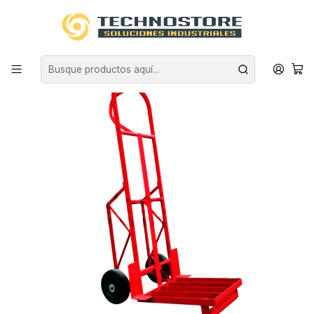
Inicio
CARROS
CARROS MANUALES
ACERO
CARRO TIPO YEGUA ACERO 400 KG. CON RODILLO TECNOPLUS