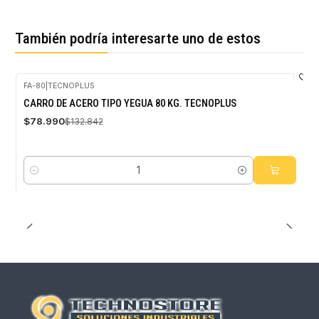
También podría interesarte uno de estos
FA-80
|
TECNOPLUS
-41%
CARRO DE ACERO TIPO YEGUA 80 KG. TECNOPLUS
OFF
$78.990
$132.842
Cantidad