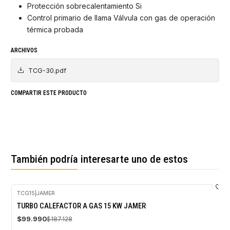
Protección sobrecalentamiento Si
Control primario de llama Válvula con gas de operación
térmica probada
ARCHIVOS
TCG-30.pdf
COMPARTIR ESTE PRODUCTO
También podría interesarte uno de estos
TCG15
|
JAMER
-47%
TURBO CALEFACTOR A GAS 15 KW JAMER
OFF
$99.990
$187.128