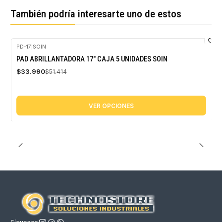
También podría interesarte uno de estos
PD-17
|
SOIN
-34%
PAD ABRILLANTADORA 17" CAJA 5 UNIDADES SOIN
OFF
$33.990
$51.414
VER OPCIONES