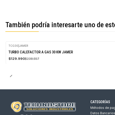
También podría interesarte uno de est
TCG30
|
JAMER
-46%
TURBO CALEFACTOR A GAS 30 KW JAMER
OFF
$129.990
$238.557
CATEGORÍAS
Métodos de pa
Datos Bancario