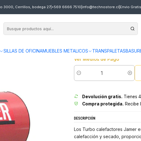
 A GAS 15 KW JAMER
o 3000, Cerrillos, bodega 27
|
+569 6666 7510
|
info@technostore.cl
|
Envio Grati
|
TURBO CALEFACTO
en
3 x $33.330 sin interés
Envíos gratis en 24 hrs en Sa
SILLAS DE OFICINA
MUEBLES METALICOS
TRANSPALETAS
BASUR
Ver Medios de Pago
Cantidad
Devolución gratis.
Tienes 4
Compra protegida.
Recibe l
DESCRIPCIÓN
Los Turbo calefactores Jamer e
calefacción y secado, proporcio