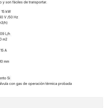
 y son fáciles de transportar.
) 15 kW
40 V /50 Hz
m3/h)
09 L/h
00 m2
 15 A
310 mm
nto Si
Válvula con gas de operación térmica probada