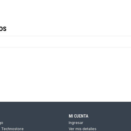
os
MI CUENTA
go
Ingresar
s Technostore
Ver mis detalles