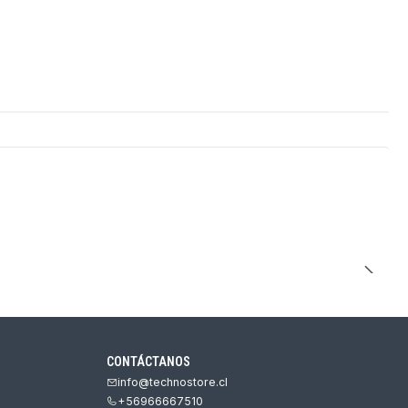
CONTÁCTANOS
info@technostore.cl
+56966667510