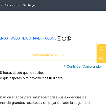
s en 24hrs a todo Santiago
R A GAS 15 KW JAMER
ntiago
y a provincias por pagar
EROS
ASEO INDUSTRIAL
TOLDOS
0
AGREGAR AL CARRO
Continúar Comprando
8 horas desde que lo recibes.
o que esperas o te devolvemos tu dinero.
stán diseñados para satisfacer todas sus exigencias de
nando grandes resultados sin dejar de lado la seguridad.