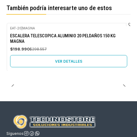
También podría interesarte uno de estos
EAT-20
|
MAGNA
-33%
ESCALERA TELESCOPICA ALUMINIO 20 PELDAÑOS 150 KG
OFF
MAGNA
Agotado
$198.990
$298.557
VER DETALLES
Síguenos