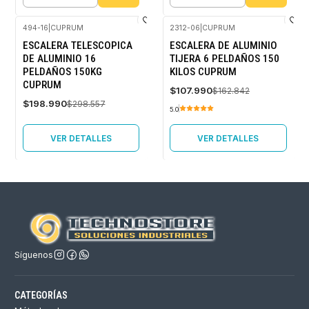
Cantidad
Cantidad
494-16
|
CUPRUM
2312-06
|
CUPRUM
-33%
-34%
ESCALERA TELESCOPICA
ESCALERA DE ALUMINIO
OFF
OFF
DE ALUMINIO 16
TIJERA 6 PELDAÑOS 150
Agotado
Agotado
PELDAÑOS 150KG
KILOS CUPRUM
CUPRUM
$107.990
$162.842
$198.990
$298.557
5.0
VER DETALLES
VER DETALLES
Síguenos
CATEGORÍAS