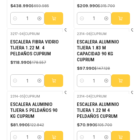
$438.990
$209.990
$659.985
$315.700
Cantidad
Cantidad
3217-04
|
CUPRUM
2314-06
|
CUPRUM
-33%
-33%
ESCALERA FIBRA VIDRIO
ESCALERA ALUMINIO
OFF
OFF
TIJERA 1.22 M. 4
TIJERA 1.83 M
PELDAÑOS CUPRUM
CAPACIDAD 90 KG
CUPRUM
$118.990
$178.557
$97.990
$147.128
Cantidad
Cantidad
2314-05
|
CUPRUM
2314-04
|
CUPRUM
-33%
-33%
ESCALERA ALUMINIO
ESCALERA ALUMINIO
OFF
OFF
TIJERA 5 PELDAÑOS 90
TIJERA 1.22 M 4
KG CUPRUM
PELDAÑOS CUPRUM
$81.990
$70.990
$122.842
$105.700