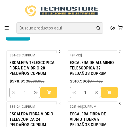
Inicio
ESCALERAS CUPRUM
ESCALERAS CUPRUM
FILTROS
534-28
|
CUPRUM
494-32
|
-33%
-33%
ESCALERA TELESCOPICA
ESCALERA DE ALUMINIO
OFF
OFF
FIBRA DE VIDRIO 28
TELESCOPICA 32
PELDAÑOS CUPRUM
PELDAÑOS CUPRUM
$578.990
$516.990
$869.985
$777.128
Cantidad
Cantidad
534-24
|
CUPRUM
3217-08
|
CUPRUM
-33%
-33%
ESCALERA FIBRA VIDRIO
ESCALERA FIBRA DE
OFF
OFF
TELESCOPICA 24
VIDRIO TIJERA 8
PELDAÑOS CUPRUM
PELDAÑOS CUPRUM