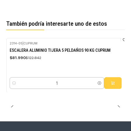
También podría interesarte uno de estos
2314-05
|
CUPRUM
-33%
ESCALERA ALUMINIO TIJERA 5 PELDAÑOS 90 KG CUPRUM
OFF
$81.990
$122.842
Cantidad