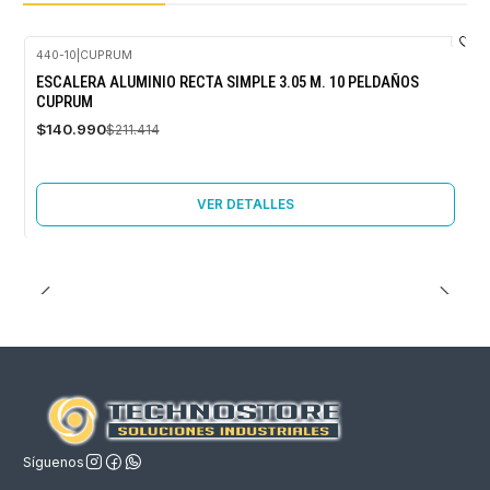
440-10
|
CUPRUM
-33%
ESCALERA ALUMINIO RECTA SIMPLE 3.05 M. 10 PELDAÑOS
OFF
CUPRUM
Agotado
$140.990
$211.414
VER DETALLES
Síguenos