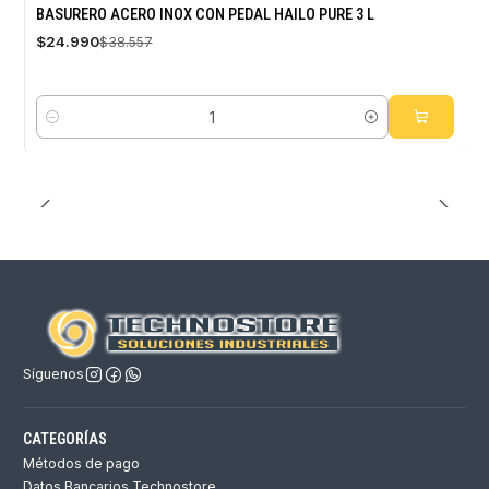
-35%
BASURERO ACERO INOX CON PEDAL HAILO PURE 3 L
OFF
$24.990
$38.557
Cantidad
Síguenos
CATEGORÍAS
Métodos de pago
Datos Bancarios Technostore