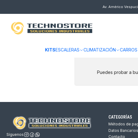
Inicio
ASEO INDUSTRIAL
QUÍMICOS
Av. Américo Vespuci
QUÍMICOS
KITS
ESCALERAS
CLIMATIZACIÓN
CARROS
Puedes probar a bus
CATEGORÍAS
Métodos de pa
Datos Bancario
Síguenos
Contacto