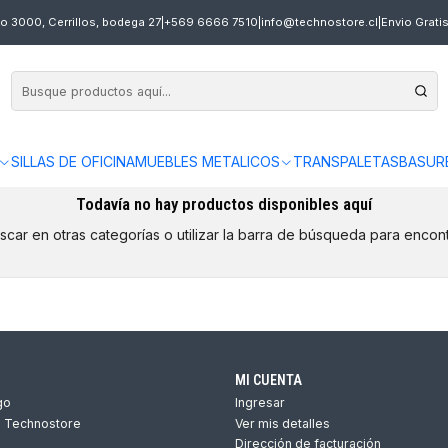
o 3000, Cerrillos, bodega 27
|
+569 6666 7510
|
info@technostore.cl
|
Envio Grati
SILLAS DE OFICINA
MUEBLES METALICOS
TRANSPALETAS
BASUR
Todavía no hay productos disponibles aquí
car en otras categorías o utilizar la barra de búsqueda para encont
MI CUENTA
go
Ingresar
s Technostore
Ver mis detalles
Dirección de facturación