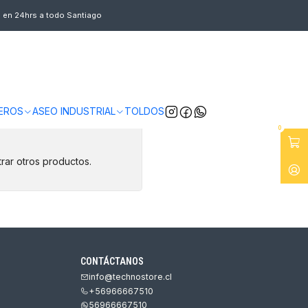
s en 24hrs a todo Santiago
EROS
ASEO INDUSTRIAL
TOLDOS
0
rar otros productos.
CONTÁCTANOS
info@technostore.cl
+56966667510
56966667510