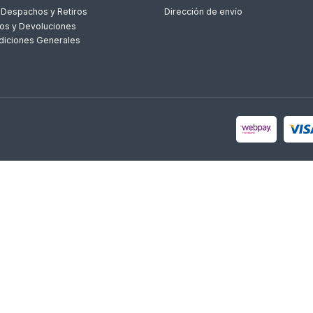
 Despachos y Retiros
Dirección de envío
os y Devoluciones
diciones Generales