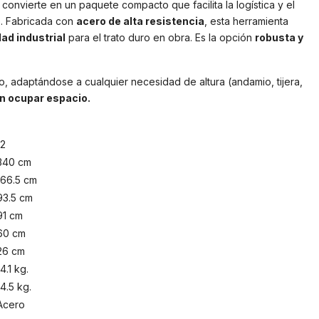
 convierte en un paquete compacto que facilita la logística y el
o. Fabricada con
acero de alta resistencia
, esta herramienta
ad industrial
para el trato duro en obra. Es la opción
robusta y
o, adaptándose a cualquier necesidad de altura (andamio, tijera,
n ocupar espacio.
12
340 cm
166.5 cm
93.5 cm
91 cm
60 cm
26 cm
14.1 kg.
14.5 kg.
Acero