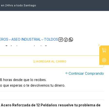
s en 24hrs a todo Santiago
ROPÓSITO ARTICULADA ACERO 3.5 M
EROS
ASEO INDUSTRIAL
TOLDOS
ntiago
y a provincias por pagar
0
AGREGAR AL CARRO
Continúar Comprando
8 horas desde que lo recibes.
o que esperas o te devolvemos tu dinero.
e Acero Reforzada de 12 Peldaños
resuelve tu problema de