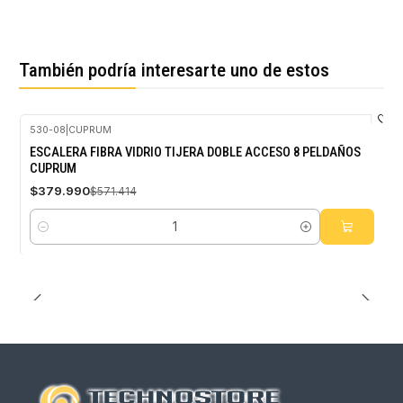
También podría interesarte uno de estos
530-08
|
CUPRUM
-34%
ESCALERA FIBRA VIDRIO TIJERA DOBLE ACCESO 8 PELDAÑOS
OFF
CUPRUM
$379.990
$571.414
Cantidad