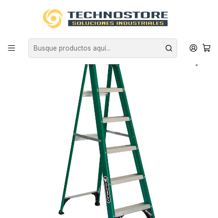
Inicio
EQUIPAMIENTO INDUSTRIAL
ESCALERAS
FIBRA DE VIDRIO
ESCALERA FIBRA VIDRIO TIJERA 6 PELDAÑOS 1.86 MTS 175 KG
CUPRUM