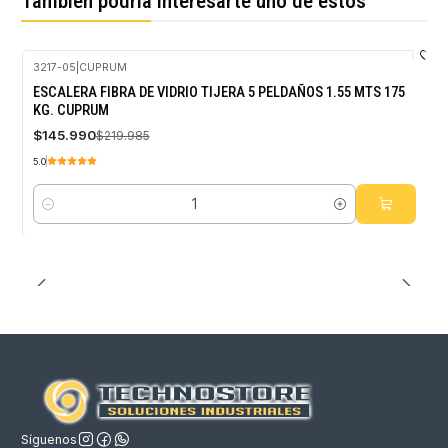
También podría interesarte uno de estos
3217-05
|
CUPRUM
-34%
ESCALERA FIBRA DE VIDRIO TIJERA 5 PELDAÑOS 1.55 MTS 175
OFF
KG. CUPRUM
$145.990
$219.985
5.0
Cantidad
Síguenos