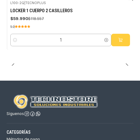
L100-2Q
|
TECNOPLUS
-49%
LOCKER 1 CUERPO 2 CASILLEROS
OFF
$59.990
$118.557
5.0
Cantidad
Síguenos
CATEGORÍAS
Métodos de pago