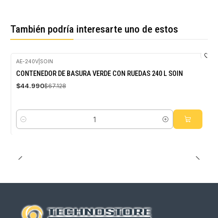
También podría interesarte uno de estos
AE-240V
|
SOIN
-33%
CONTENEDOR DE BASURA VERDE CON RUEDAS 240 L SOIN
OFF
$44.990
$67.128
Cantidad