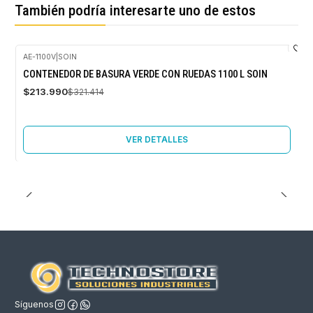
También podría interesarte uno de estos
AE-1100V
|
SOIN
-33%
CONTENEDOR DE BASURA VERDE CON RUEDAS 1100 L SOIN
OFF
$213.990
$321.414
Agotado
VER DETALLES
Síguenos