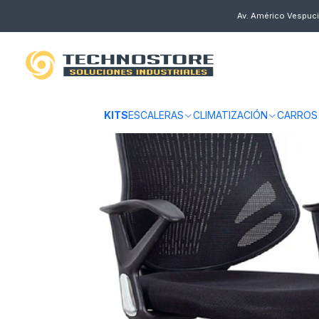
Inicio
EQUIPAMIENTO INDUSTRIAL
SILLAS DE OFICINA
SILLA EJEC
Av. Américo Vespuci
KITS
ESCALERAS
CLIMATIZACIÓN
CARROS