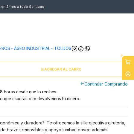
s en 24hrs a todo Santiago
GIRATORIA PROFESIONAL NYLON
ntiago
y a provincias por pagar
EROS
ASEO INDUSTRIAL
TOLDOS
0
AGREGAR AL CARRO
Continúar Comprando
8 horas desde que lo recibes.
o que esperas o te devolvemos tu dinero.
rgonómica y duradera?. Te ofrecemos la silla ejecutiva giratoria,
 de brazos removibles y apoyo lumbar, posee además