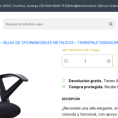
UTIVA GIRATORIA PROFESIONAL NYLON
o 3000, Cerrillos, bodega 27
|
+569 6666 7510
|
info@technostore.cl
|
Envio Grati
|
SILLA EJECUTIVA 
en
3 x $16.997 sin interés
Envíos gratis en 24 hrs en Sa
SILLAS DE OFICINA
MUEBLES METALICOS
TRANSPALETAS
BASUR
Ver Medios de Pago
Cantidad
Devolución gratis.
Tienes 4
Compra protegida.
Recibe l
DESCRIPCIÓN
¿Necesitas una silla elegante, e
cómoda y funcional, con apoyo