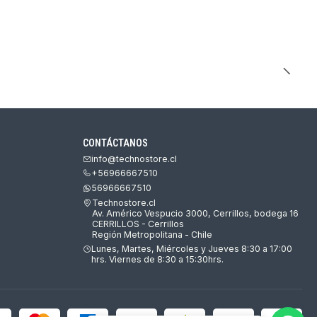
CONTÁCTANOS
info@technostore.cl
+56966667510
56966667510
Technostore.cl
Av. Américo Vespucio 3000, Cerrillos, bodega 16
CERRILLOS - Cerrillos
Región Metropolitana - Chile
Lunes, Martes, Miércoles y Jueves 8:30 a 17:00
hrs. Viernes de 8:30 a 15:30hrs.