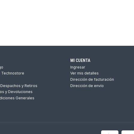
MI CUENTA
go
Ingresar
s Technostore
Ver mis detalles
Dirección de facturación
 Despachos y Retiros
Dirección de envío
os y Devoluciones
diciones Generales