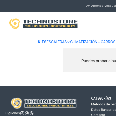
Inicio
EQUIPAMIENTO INDUSTRIAL
HERRAMIENTAS
INALÁMBRICAS
Av. Américo Vespuci
INALÁMBRICAS
KITS
ESCALERAS
CLIMATIZACIÓN
CARROS
Puedes probar a bus
CATEGORÍAS
Métodos de pa
Datos Bancario
Síguenos
Contacto