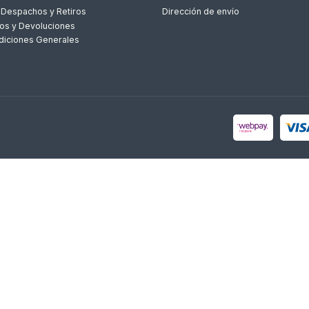
 Despachos y Retiros
Dirección de envío
os y Devoluciones
diciones Generales