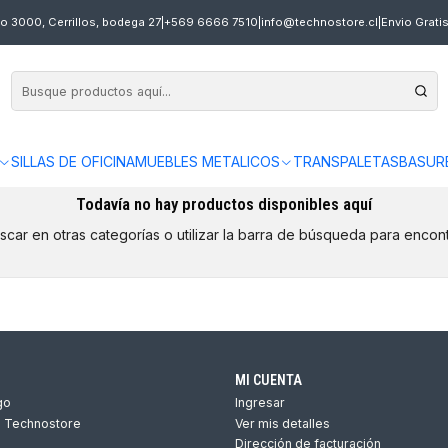
o 3000, Cerrillos, bodega 27
|
+569 6666 7510
|
info@technostore.cl
|
Envio Grati
SILLAS DE OFICINA
MUEBLES METALICOS
TRANSPALETAS
BASUR
Todavía no hay productos disponibles aquí
car en otras categorías o utilizar la barra de búsqueda para encont
MI CUENTA
go
Ingresar
s Technostore
Ver mis detalles
Dirección de facturación