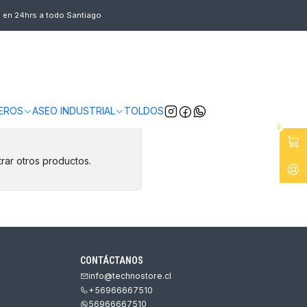
s en 24hrs a todo Santiago
EROS
ASEO INDUSTRIAL
TOLDOS
0
rar otros productos.
CONTÁCTANOS
info@technostore.cl
+56966667510
56966667510