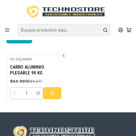
Inicio
Envío Gratis Especial
Envío Gratis Especial
FILTROS
FH-90
|
JAMER
-47%
CARRO ALUMINIO
OFF
PLEGABLE 90 KG
$44.990
$84.271
Cantidad