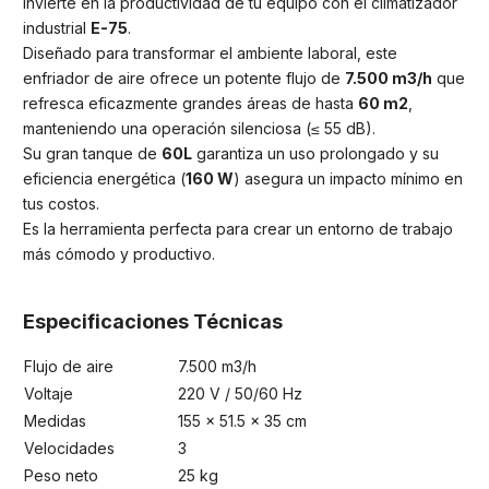
Invierte en la productividad de tu equipo con el climatizador
industrial
E-75
.
Diseñado para transformar el ambiente laboral, este
enfriador de aire ofrece un potente flujo de
7.500 m3/h
que
refresca eficazmente grandes áreas de hasta
60 m2
,
manteniendo una operación silenciosa (≤ 55 dB).
Su gran tanque de
60L
garantiza un uso prolongado y su
eficiencia energética (
160 W
) asegura un impacto mínimo en
tus costos.
Es la herramienta perfecta para crear un entorno de trabajo
más cómodo y productivo.
Especificaciones Técnicas
Flujo de aire
7.500 m3/h
Voltaje
220 V / 50/60 Hz
Medidas
155 x 51.5 x 35 cm
Velocidades
3
Peso neto
25 kg