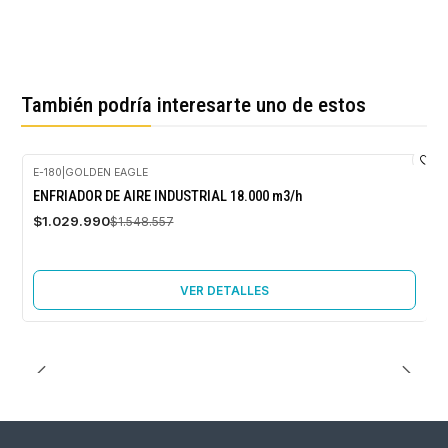
También podría interesarte uno de estos
E-180
|
GOLDEN EAGLE
-33%
ENFRIADOR DE AIRE INDUSTRIAL 18.000 m3/h
OFF
$1.029.990
$1.548.557
Agotado
VER DETALLES