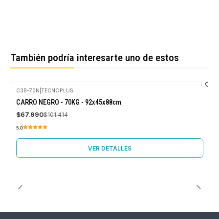
También podría interesarte uno de estos
C3B-70N
|
TECNOPLUS
-33%
CARRO NEGRO - 70KG - 92x45x88cm
OFF
$67.990
$101.414
Agotado
5.0
VER DETALLES