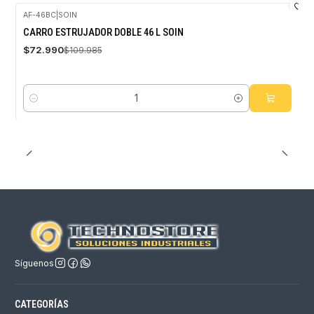
AF-46BC
|
SOIN
-34%
CARRO ESTRUJADOR DOBLE 46 L SOIN
OFF
$72.990
$109.985
Cantidad
Síguenos
CATEGORÍAS