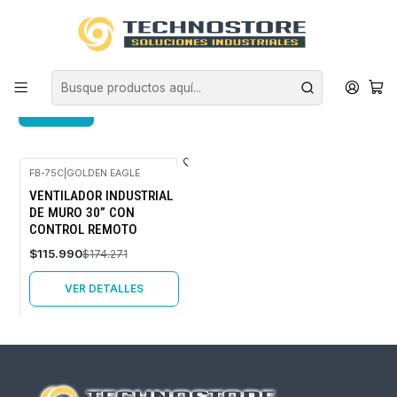
Inicio
ASEO INDUSTRIAL
VENTILADORES
VENTILADORES
FILTROS
FB-75C
|
GOLDEN EAGLE
-33%
VENTILADOR INDUSTRIAL
OFF
DE MURO 30” CON
Agotado
CONTROL REMOTO
$115.990
$174.271
VER DETALLES