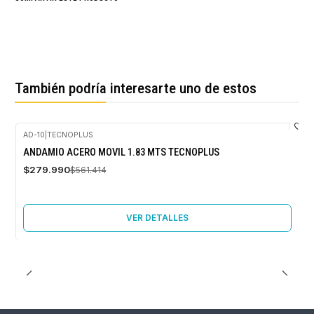
También podría interesarte uno de estos
AD-10
|
TECNOPLUS
-50%
ANDAMIO ACERO MOVIL 1.83 MTS TECNOPLUS
OFF
$279.990
$561.414
Agotado
VER DETALLES